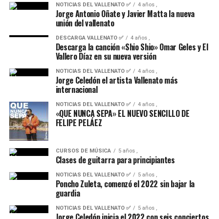
NOTICIAS DEL VALLENATO ✅
4 años ,
Jorge Antonio Oñate y Javier Matta la nueva
unión del vallenato
DESCARGA VALLENATO ✅
4 años ,
Descarga la canción «Shio Shio» Omar Geles y El
Vallero Díaz en su nueva versión
NOTICIAS DEL VALLENATO ✅
4 años ,
Jorge Celedón el artista Vallenato más
internacional
NOTICIAS DEL VALLENATO ✅
4 años ,
«QUE NUNCA SEPA» EL NUEVO SENCILLO DE
FELIPE PELÁEZ
CURSOS DE MÚSICA
5 años ,
Clases de guitarra para principiantes
NOTICIAS DEL VALLENATO ✅
5 años ,
Poncho Zuleta, comenzó el 2022 sin bajar la
guardia
NOTICIAS DEL VALLENATO ✅
5 años ,
Jorge Celedón inicia el 2022 con seis conciertos