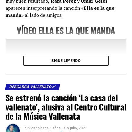
muy buen resultado,
Rafa Pérez
y
Omar Geles
SENCILLO DE FELIPE PELÁEZ
aparecen interpretando la canción
«Ella es la que
manda»
al lado de amigos.
Así nació el apodo ‘El Vallero’ Diaz, quien es la sensación
en sus presentaciones con esa llegada triunfal y la
VÍDEO
ELLA ES LA QUE MANDA
fanfarrea bajándose del carro directo a la tarima con el
coro: «Llegó ‘El Vallero'»….»Llegó ‘El Vallero».
SIGUE LEYENDO
DESCARGA VALLENATO ✅
Se estrenó la canción ‘La casa del
vallenato’, alusiva al Centro Cultural
de la Música Vallenata
No olvides en seguirnos
Publicado hace
5 años ,
el
9 julio, 2021