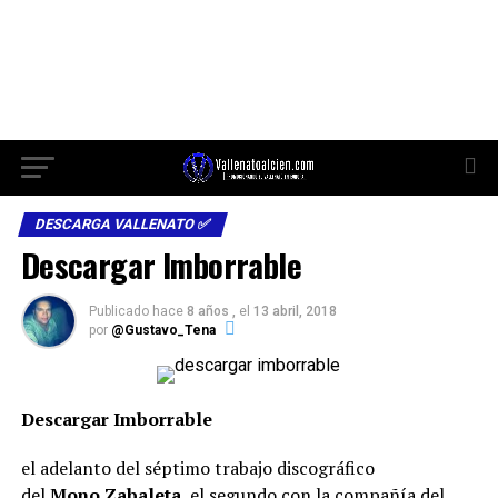
DESCARGA VALLENATO ✅
Descargar Imborrable
Publicado hace
8 años ,
el
13 abril, 2018
por
@Gustavo_Tena
Descargar Imborrable
el adelanto del séptimo trabajo discográfico
del
Mono Zabaleta
, el segundo con la compañía del