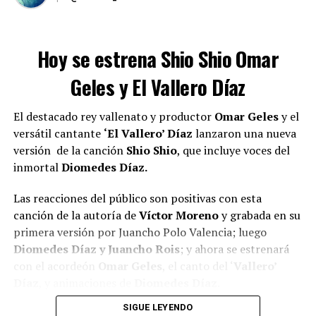
Hoy se estrena Shio Shio Omar
Geles y El Vallero Díaz
El destacado rey vallenato y productor
Omar Geles
y el
versátil cantante
‘El Vallero’ Díaz
lanzaron una nueva
versión de la canción
Shio Shio
, que incluye voces del
inmortal
Diomedes Díaz.
Las reacciones del público son positivas con esta
canción de la autoría de
Víctor Moreno
y grabada en su
primera versión por Juancho Polo Valencia; luego
Diomedes Díaz y Juancho Rois
; y ahora se estrenará
con el acordeón
Omar Geles
, el canto del ‘
Vallero’
Díaz
, y animaciones de
Diomedes Díaz.
SIGUE LEYENDO
Video Oficial Shio Shio El Vallero Díaz y Omar Geles