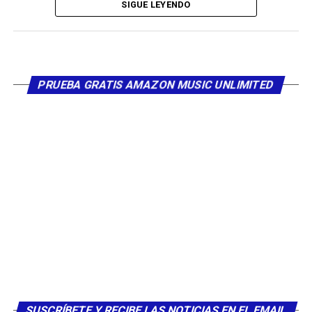
SIGUE LEYENDO
Bolaños, Silvestre Dangond, Peter Manjarrés, Fabián
Corrales, Miguel Morales, Silvio Brito, Jean Carlos
Centeno, Jorgito Celedón, Ernesto Mendoza, Iván
Villazón, Poncho Zuleta.
PRUEBA GRATIS AMAZON MUSIC UNLIMITED
Los artistas reafirman su apoyo a esta importante obras
de la capital mundial del vallenato.
Escucha y ver el video de la canción
«La Casa del Vallenato»
SUSCRÍBETE Y RECIBE LAS NOTICIAS EN EL EMAIL