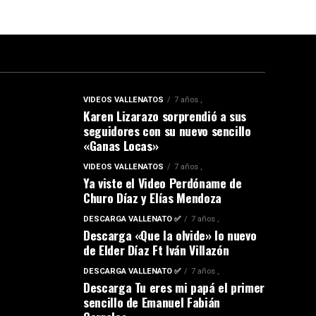
VIDEOS VALLENATOS
7 años ,
Karen Lizarazo sorprendió a sus
seguidores con su nuevo sencillo
«Ganas Locas»
VIDEOS VALLENATOS
7 años ,
Ya viste el Video Perdóname de
Churo Díaz y Elías Mendoza
DESCARGA VALLENATO ✅
7 años ,
Descarga «Que la olvide» lo nuevo
de Elder Díaz Ft Iván Villazón
DESCARGA VALLENATO ✅
7 años ,
Descarga Tu eres mi papá el primer
sencillo de Emanuel Fabián