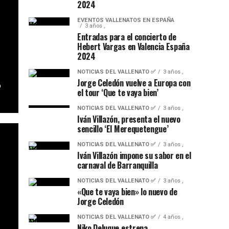
2024
EVENTOS VALLENATOS EN ESPAÑA
3 años ,
Entradas para el concierto de
Hebert Vargas en Valencia España
2024
NOTICIAS DEL VALLENATO ✅
3 años ,
Jorge Celedón vuelve a Europa con
o
el tour ‘Que te vaya bien’
NOTICIAS DEL VALLENATO ✅
3 años ,
Iván Villazón, presenta el nuevo
sencillo ‘El Merequetengue’
NOTICIAS DEL VALLENATO ✅
3 años ,
Iván Villazón impone su sabor en el
carnaval de Barranquilla
NOTICIAS DEL VALLENATO ✅
3 años ,
«Que te vaya bien» lo nuevo de
Jorge Celedón
NOTICIAS DEL VALLENATO ✅
4 años ,
Niko Deluque estrena