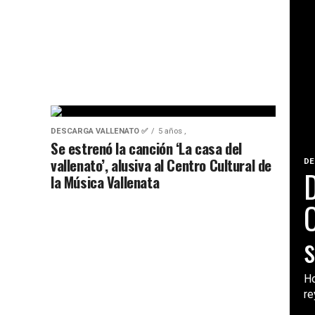
DESCARGA VALLENATO ✅
5 años ,
Se estrenó la canción ‘La casa del
vallenato’, alusiva al Centro Cultural de
DE
D
la Música Vallenata
O
s
Ho
re