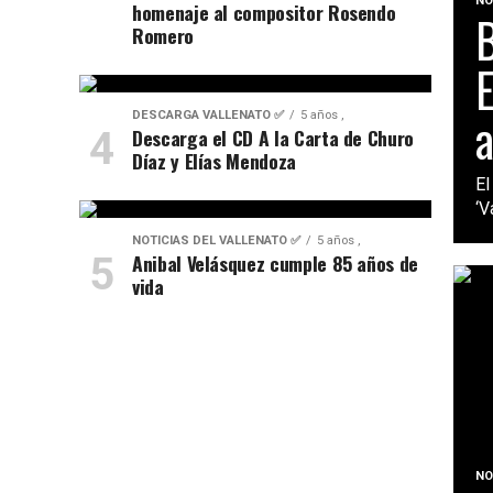
NO
homenaje al compositor Rosendo
B
Romero
E
a
DESCARGA VALLENATO ✅
5 años ,
Descarga el CD A la Carta de Churo
Díaz y Elías Mendoza
El
‘V
NOTICIAS DEL VALLENATO ✅
5 años ,
Anibal Velásquez cumple 85 años de
vida
NO