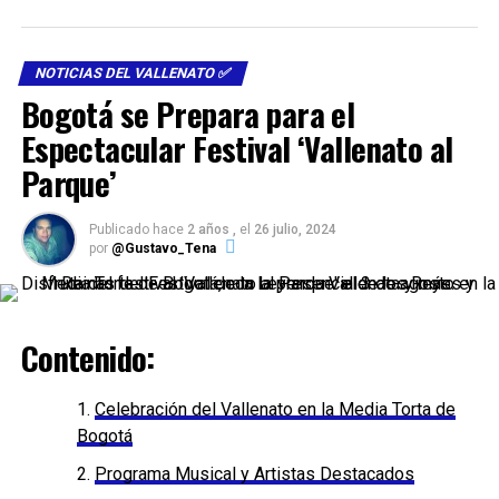
NOTICIAS DEL VALLENATO ✅
Bogotá se Prepara para el
Espectacular Festival ‘Vallenato al
Parque’
Publicado hace
2 años ,
el
26 julio, 2024
por
@Gustavo_Tena
Contenido:
Celebración del Vallenato en la Media Torta de
Bogotá
Programa Musical y Artistas Destacados