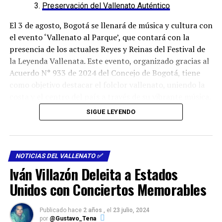
Preservación del Vallenato Auténtico
El 3 de agosto, Bogotá se llenará de música y cultura con
el evento ‘Vallenato al Parque’, que contará con la
presencia de los actuales Reyes y Reinas del Festival de
la Leyenda Vallenata. Este evento, organizado gracias al
Acuerdo N° 933 de 2024 del Concejo de Bogotá, tiene
como objetivo destacar el folclor vallenato, uniendo la
costa y el centro del país a través de su vibrante música.
SIGUE LEYENDO
Celebración del Vallenato en la
Media Torta de Bogotá
NOTICIAS DEL VALLENATO ✅
El escenario elegido para este evento es la Media Torta
Iván Villazón Deleita a Estados
de Bogotá, donde se presentarán destacados artistas
Unidos con Conciertos Memorables
locales, distritales y nacionales. Entre los invitados de
honor se encuentran el actual Rey Vallenato, Jaime Luis
Castañeda Campillo; la Reina Mayor del Acordeón, Sara
Publicado hace
2 años ,
el
23 julio, 2024
por
@Gustavo_Tena