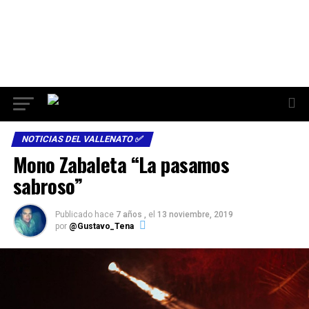
NOTICIAS DEL VALLENATO ✅
Mono Zabaleta “La pasamos
sabroso”
Publicado hace
7 años ,
el
13 noviembre, 2019
por
@Gustavo_Tena