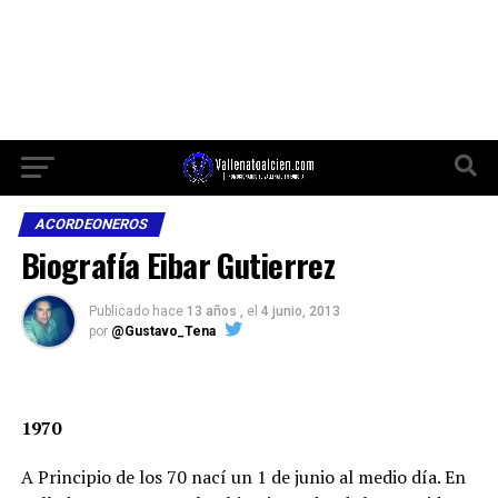
ACORDEONEROS
Biografía Eibar Gutierrez
Publicado hace
13 años ,
el
4 junio, 2013
por
@Gustavo_Tena
1970
A Principio de los 70 nací un 1 de junio al medio día. En