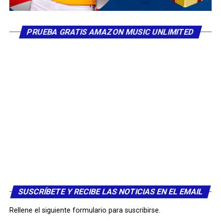
con Beto Zabaleta y Jorge Celedón.
Para Juancho todas las cosas buenas que han pasado en
PRUEBA GRATIS AMAZON MUSIC UNLIMITED
su vida se deben a Dios y a su grandeza. Por eso todos los
días da gracias por el buen momento que está pasando;
sin embargo le pide a Dios que si éste llega a acabar, su
amor por la música vallenata nunca desvanezca, porque
hace parte de su esencia como músico y como persona.
SUSCRÍBETE Y RECIBE LAS NOTICIAS EN EL EMAIL
Rellene el siguiente formulario para suscribirse.