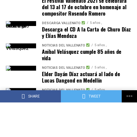
El Festival Vallenato 2021 se celebrará
del 13 al 17 de octubre en homenaje al
compositor Rosendo Romero
5 años ,
DESCARGA VALLENATO
Descarga el CD A la Carta de Churo Díaz
y Elías Mendoza
5 años ,
NOTICIAS DEL VALLENATO
Anibal Velásquez cumple 85 años de
vida
5 años ,
NOTICIAS DEL VALLENATO
Elder Dayán Díaz actuará al lado de
Lucas Dangond en Medellín
5 años ,
NOTICIAS DEL VALLENATO
Ana del Castillo reveló la fecha de
SHARE
TWEET
lanzamiento de su primer CD
5 años ,
DESCARGA VALLENATO
Se estrenó la canción ‘La casa del
vallenato’, alusiva al Centro Cultural de
la Música Vallenata