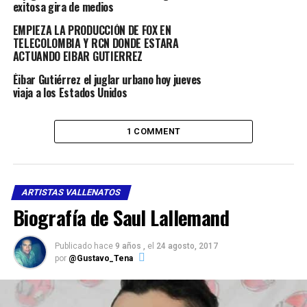
exitosa gira de medios
EMPIEZA LA PRODUCCIÓN DE FOX EN
TELECOLOMBIA Y RCN DONDE ESTARA
ACTUANDO EIBAR GUTIERREZ
Éibar Gutiérrez el juglar urbano hoy jueves
viaja a los Estados Unidos
1 COMMENT
ARTISTAS VALLENATOS
Biografía de Saul Lallemand
Publicado hace
9 años ,
el
24 agosto, 2017
por
@Gustavo_Tena