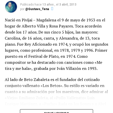
quien realizó su primer trabajo musical llamado
2009, para después reencontrarse musicalmente con su
Publicado hace
13 años ,
el
3 abril, 2013
por
@Gustavo_Tena
“Pedacito de mi vida”; con el cantante grabó dos discos
actual compañero de formula Iván Villazón en el año
más, en los que Juancho logró mostrar el potencial que
2012 grabando la producción discográfica «
EL CAMINO
Nació en Pivijai – Magdalena el 9 de mayo de 1953 en el
tenía en sus venas.
DE MI EXISTENCIA».
hogar de Alberto Villa y Rosa Payares. Toca acordeón
desde los 17 años. De sus cinco 5 hijos, las mayores:
Luego de adquirir cierta madurez musical, a finales de la
Cabe destacar que Saul se corono Rey Vallenato en
Carolina, de 16 años, canta, y Alexandra, de 13, toca
década de los 90, Juan Mario hizo pareja con Peter
el año 1998 con tan solo 18 años de edad,
piano. Fue Rey Aficionado en 1974, y ocupó los segundos
Manjarrés. Con él realizó cuatro producciones
convirtiéndose así en el mas joven de la historia del
lugares, como profesional, en 1978, 1979 y 1996. Primer
musicales, de las cuales se desprendieron grandes éxitos
folclor vallenato.
puesto en el Festival de Plato, en 1974. Como
como “Tu negro te quiere”, “Es mejor no querer tanto”,
compositor se ha destacado con canciones como «Me
“La callejera”, “Paseo en concordia” y “Llegó el
tira y me hala», grabada por Iván Villazón en 1993.
momento”, entre muchos otros.
Al lado de Beto Zabaleta es el fundador del cotizado
En el 2002 Juancho inició un nuevo periodo en su vida
conjunto vallenato «Los Betos». Su estilo es variado en
musical con Silvestre Dangond, con quien grabó seis
cuanto a su admiración por los maestros, dice admirar al
discos que le merecieron innumerables triunfos; con él
«Viejo» Emiliano Zuleta, al «Pollo Vallenato» Luis
trabajó hasta enero de 2012.
Enrique Martínez, a «Pacho» Rada en los Sones y a Abel
Antonio Villa. Ha integrado conjunto con
Ese mismo mes se unió con Martín Elías Díaz, un joven