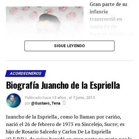
Gran parte de su
infancia
transcurrió en
Santa Fe de
Bogotá
, ciudad a la
que llegó a los 4
SIGUE LEYENDO
años de edad para
luego regresar a
Valledupar
a los
11, ingresa a
ACORDEONEROS
estudiar en el
Biografía Juancho de la Espriella
colegio Ateneo del
Rosario, del cual se
Publicado hace
13 años ,
el
7 junio, 2013
retira y culmina
por
@Gustavo_Tena
sus estudios de
bachillerato en el
Juancho de la Espriella , como lo llaman por cariño,
Colegio Gimnasio
nació el 26 de febrero de 1973 en Sincelejo, Sucre; es
del Cesar.
hijo de Rosario Salcedo y Carlos De La Espriella