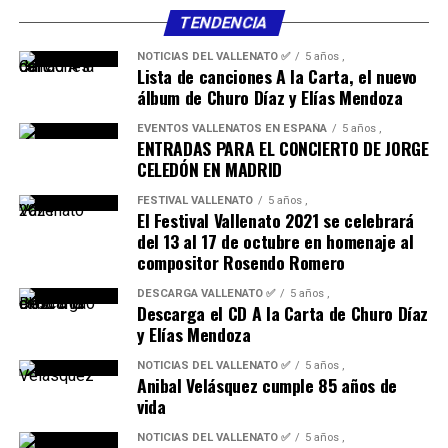
de España. Serán competentes para resolver cualquier
TENDENCIA
reclamación o controversia que pudiera plantearse en
relación con la validez, interpretación o cumplimiento
NOTICIAS DEL VALLENATO ✅
5 años ,
Lista de canciones A la Carta, el nuevo
de estas bases los Juzgados y Tribunales de la ciudad de
álbum de Churo Díaz y Elías Mendoza
residencia de los Participantes.
EVENTOS VALLENATOS EN ESPAÑA
5 años ,
ENTRADAS PARA EL CONCIERTO DE JORGE
CELEDÓN EN MADRID
FESTIVAL VALLENATO
5 años ,
El Festival Vallenato 2021 se celebrará
del 13 al 17 de octubre en homenaje al
compositor Rosendo Romero
DESCARGA VALLENATO ✅
5 años ,
Descarga el CD A la Carta de Churo Díaz
y Elías Mendoza
NOTICIAS DEL VALLENATO ✅
5 años ,
Anibal Velásquez cumple 85 años de
vida
NOTICIAS DEL VALLENATO ✅
5 años ,