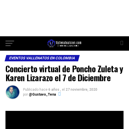
EVENTOS VALLENATOS EN COLOMBIA
Concierto virtual de Poncho Zuleta y
Karen Lizarazo el 7 de Diciembre
Publicado hace
6 años ,
el
27 noviembre, 2020
por
@Gustavo_Tena
El 7 de Diciembre súper concierto virtual de Poncho
Zuleta y Karen Lizarazo. El concierto se realizará desde
Moy’s
, en la ciudad Barranquilla, disfruta de este