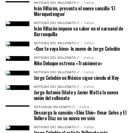
Promoción, y que en cualquier momento pudieran herir
NOTICIAS DEL VALLENATO ✅
3 años ,
Iván Villazón, presenta el nuevo sencillo ‘El
la sensibilidad de otros Participantes.
Merequetengue’
La participación en la presente Promoción, así como la
NOTICIAS DEL VALLENATO ✅
3 años ,
Iván Villazón impone su sabor en el carnaval de
publicación de los comentarios que se realicen por parte
Barranquilla
de los Participantes en las publicaciones no podrán
NOTICIAS DEL VALLENATO ✅
3 años ,
vulnerar bajo ningún concepto las
Reglas comunitarias
«Que te vaya bien» lo nuevo de Jorge Celedón
de Instagram
ni las
Condiciones de uso de Instagram.
NOTICIAS DEL VALLENATO ✅
4 años ,
Niko Deluque estrena «Traicionera»
7.-EXONERACIÓN DE RESPONSABILIDAD
NOTICIAS DEL VALLENATO ✅
4 años ,
Jorge Celedón en México sigue siendo el Rey
A título enunciativo, pero no limitativo, no nos
responsabilizamos de las posibles pérdidas, robos,
NOTICIAS DEL VALLENATO ✅
4 años ,
Jorge Antonio Oñate y Javier Matta la nueva
retrasos o cualquiera otra circunstancia imputable a
unión del vallenato
terceros que puedan afectar al desarrollo de la presente
Promoción, así como tampoco nos responsabilizamos
DESCARGA VALLENATO ✅
4 años ,
Descarga la canción «Shio Shio» Omar Geles y El
del uso que haga el Participante respecto del premio
Vallero Díaz en su nueva versión
que obtenga de esta Promoción.
NOTICIAS DEL VALLENATO ✅
4 años ,
Jorge Celedón el artista Vallenato más