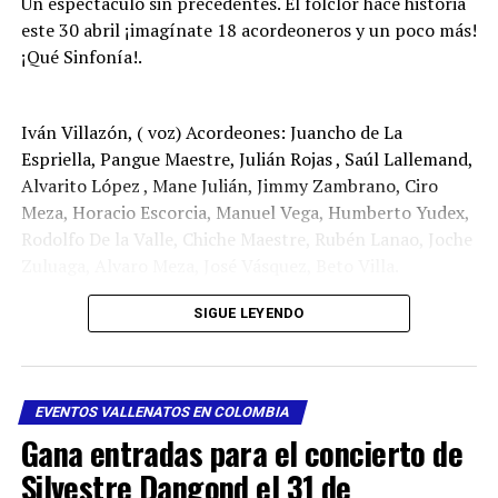
Un espectáculo sin precedentes. El folclor hace historia
este 30 abril ¡imagínate 18 acordeoneros y un poco más!
¡Qué Sinfonía!.
Iván Villazón, ( voz) Acordeones: Juancho de La
Espriella, Pangue Maestre, Julián Rojas , Saúl Lallemand,
Alvarito López , Mane Julián, Jimmy Zambrano, Ciro
Meza, Horacio Escorcia, Manuel Vega, Humberto Yudex,
Rodolfo De la Valle, Chiche Maestre, Rubén Lanao, Joche
Zuluaga, Alvaro Meza, José Vásquez, Beto Villa.
👇
Ya puedes comprar las entradas
👇
SIGUE LEYENDO
Invitado de honor:
Adolfo Pacheco el último Juglar.
EVENTOS VALLENATOS EN COLOMBIA
Gana entradas para el concierto de
Silvestre Dangond el 31 de