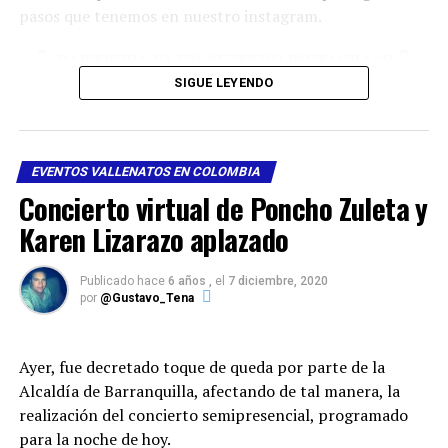
pasos que tenemos en nuestro instagram.
👇
¡PARTICIPA YA EN NUESTRO INSTAGRAM!
👇
SIGUE LEYENDO
EVENTOS VALLENATOS EN COLOMBIA
Concierto virtual de Poncho Zuleta y
Karen Lizarazo aplazado
Publicado hace
6 años ,
el
7 diciembre, 2020
por
@Gustavo_Tena
Ayer, fue decretado toque de queda por parte de la
Ver esta publicación en Instagram
Alcaldía de Barranquilla, afectando de tal manera, la
realización del concierto semipresencial, programado
para la noche de hoy.