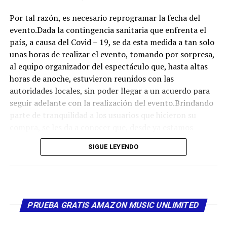
Por tal razón, es necesario reprogramar la fecha del
evento.Dada la contingencia sanitaria que enfrenta el
país, a causa del Covid – 19, se da esta medida a tan solo
unas horas de realizar el evento, tomando por sorpresa,
al equipo organizador del espectáculo que, hasta altas
Una publicación compartida de vallenatoalcien.com (@vallenatoalcien)
horas de anoche, estuvieron reunidos con las
autoridades locales, sin poder llegar a un acuerdo para
Bases Legales del concurso:
seguir adelante con la realización del evento.Brindando
parte de tranquilidad a los usuarios que hicieron su
BASES LEGALES DE PARTICIPACIÓN EN EL SORTEO
compra, se les da a conocer que, desde ya estamos
trabajando arduamente, para pronto avisar o
(Sorteo de Instagram)
SIGUE LEYENDO
comunicar, una nueva fecha del evento. Además, damos
la certeza y la tranquilidad de que no tienen que realizar
1.- EMPRESA ORGANIZADORA DE LA PROMOCIÓN
ningún tipo de transacción nuevamente.Agradecemos
de corazón abierto que, puedan comprender estos
La empresa
Vallenatoalcien.com
con domicilio
motivos fortuitos que se salen de nuestras manos y que
en
España
organiza el sorteo gana entradas para el
PRUEBA GRATIS AMAZON MUSIC UNLIMITED
nos prohíben la realización del evento.Con todo el
concierto virtual de
Silvestre Dangond
programado
afecto del mundo, deseamos una feliz noche de velitas
para el 31 de Diciembre.