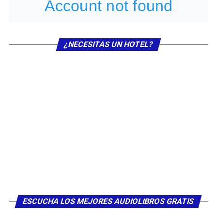
instagram.
Los Participantes deberán seguir nuestra cuenta
de Instagram:
@Vallenatoalcien
+ las cuentas de
instagram
@Bryancuadro
y
¿NECESITAS UN HOTEL?
@Gustavo_Tena
,
comentar la publicación de la
marca en la red social
Instagram
etiquetando a
3
amigos
durante el periodo de participación, la
etiquetada deberá ir con
el
HASHTAG
:
#ganaentradasconvallenatoalcien
.
Los participantes deberán darle me gusta a la
publicación en
Instagram
Los Participantes sólo podrán participar con un
único perfil de
Instagram.
Si se detecta que un
Participante participa con varios perfiles de
Instagram serán descalificados.
La aplicación acumulará menciones y hashtags de
ESCUCHA LOS MEJORES AUDIOLIBROS GRATIS
un mismo Participante aunque estén en