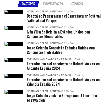
Si se evidenciase que cualquiera de los Participantes no
ÚLTIMO
TENDENCIA
VIDEOS
cumple con los requisitos exigidos en las Bases, o los
NOTICIAS DEL VALLENATO ✅
2 años ,
datos proporcionados para participar no fueran válidos,
Bogotá se Prepara para el Espectacular Festival
su participación se considerará nula y quedarán
‘Vallenato al Parque’
automáticamente excluidos de la Promoción perdiendo
NOTICIAS DEL VALLENATO ✅
2 años ,
todo derecho sobre los premios otorgados en virtud de
Iván Villazón Deleita a Estados Unidos con
Conciertos Memorables
esta Promoción.
NOTICIAS DEL VALLENATO ✅
2 años ,
6.- PUBLICACIÓN DE COMENTARIOS U OPINIONES
Jorge Celedón Conquista Estados Unidos con
Conciertos Inolvidables
No se permitirán comentarios u opiniones cuyo
EVENTOS VALLENATOS EN ESPAÑA
3 años ,
contenido se considere inadecuado, que sean ofensivos,
Entradas para el concierto de Hebert Vargas en
Alicante España 2024
injuriosos o discriminatorios o que pudieran vulnerar
derechos de terceros. Tampoco se permitirán
EVENTOS VALLENATOS EN ESPAÑA
3 años ,
Entradas para el concierto de Hebert Vargas en
comentarios contra un particular que vulneren los
Valencia España 2024
principios de derecho al honor, a la intimidad personal y
familiar y a la propia imagen. No nos
NOTICIAS DEL VALLENATO ✅
3 años ,
Jorge Celedón vuelve a Europa con el tour ‘Que
responsabilizaremos de los daños ocasionados por los
te vaya bien’
comentarios que hagan los Participantes en la