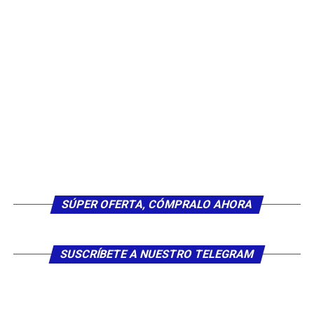
comentarios distintos.
4.- CONDICIONES DE LA PROMOCIÓN Y PREMIOS
Se elegirá al ganador por medio de la plataforma
Appsorteos
de forma aleatoria. El ganador será
comunicado el mismo
31 de diciembre
a través de los
perfiles sociales de la marca, junto con el certificado de
validez del sorteo.
El premio consistirá en 2 entradas para el concierto
para 2 ganadores distintos
.
El premio no se podrá
canjear por dinero en metálico o por cualquier otro
SÚPER OFERTA, CÓMPRALO AHORA
premio, ni puede ser objeto de cambio o alteración.
La celebración del sorteo, así como la concesión del
SUSCRÍBETE A NUESTRO TELEGRAM
premio quedan sujetos a la normativa fiscal vigente.
5.- DESCALIFICACIONES Y PENALIZACIONES