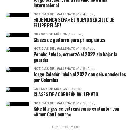
No asumimos la responsabilidad en casos de fuerza
internacional
mayor o caso fortuito que pudieran impedir la
realización de la Promoción o el disfrute total o parcial
NOTICIAS DEL VALLENATO ✅
4 años ,
«QUE NUNCA SEPA» EL NUEVO SENCILLO DE
del premio.
FELIPE PELÁEZ
8.- PROTECCIÓN DE DATOS PERSONALES
CURSOS DE MÚSICA
5 años ,
Clases de guitarra para principiantes
De conformidad con lo establecido en el Reglamento
NOTICIAS DEL VALLENATO ✅
5 años ,
Poncho Zuleta, comenzó el 2022 sin bajar la
General de Protección de Datos, cada participante con
guardia
la aceptación de estas Bases Legales consiente que sus
datos personales sean incorporados a un fichero,
NOTICIAS DEL VALLENATO ✅
5 años ,
Jorge Celedón inicia el 2022 con seis conciertos
titularidad de ésta, con la finalidad de gestionar el
por Colombia
sorteo, así como difundir y dar publicidad a sus
CURSOS DE MÚSICA
5 años ,
resultados, y tramitar la entrega del premio.
CLASES DE ACORDEÓN VALLENATO
Le informamos que puede ejercer sus derechos de
NOTICIAS DEL VALLENATO ✅
5 años ,
Kike Murgas se estrena como cantautor con
Acceso, Rectificación, Supresión, Oposición, Limitación
«Amor Con Locura»
del tratamiento, Portabilidad, olvido y a no ser objeto de
decisiones individuales automatizadas mediante el envío
ADVERTISEMENT
de un e-mail a
director@
vallenatoalcien.com
,