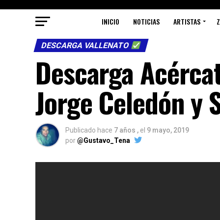
INICIO
NOTICIAS
ARTISTAS
DESCARGA VALLENATO
Descarga Acércat
Jorge Celedón y S
Publicado hace
7 años ,
el
9 mayo, 2019
por
@Gustavo_Tena