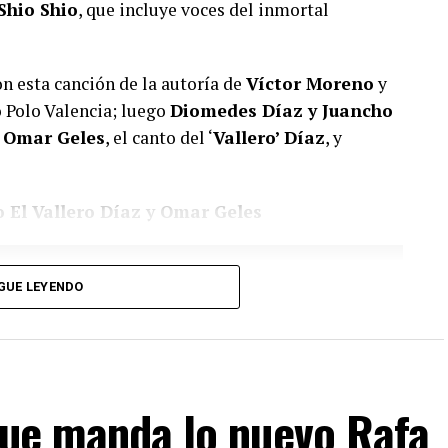
Shio Shio
, que incluye voces del inmortal
on esta canción de la autoría de
Víctor Moreno
y
 Polo Valencia; luego
Diomedes Díaz y Juancho
n
Omar Geles
, el canto del ‘
Vallero’ Díaz
, y
o El Vallero Díaz y Omar Geles
GUE LEYENDO
que manda lo nuevo Rafa