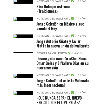
4 años ,
NOTICIAS DEL VALLENATO
Niko Deluque estrena
«Traicionera»
4 años ,
NOTICIAS DEL VALLENATO
Jorge Celedón en México sigue
siendo el Rey
4 años ,
NOTICIAS DEL VALLENATO
Jorge Antonio Oñate y Javier
Matta la nueva unión del vallenato
4 años ,
DESCARGA VALLENATO
Descarga la canción «Shio Shio»
Omar Geles y El Vallero Díaz en su
nueva versión
4 años ,
NOTICIAS DEL VALLENATO
Jorge Celedón el artista Vallenato
más internacional
4 años ,
NOTICIAS DEL VALLENATO
«QUE NUNCA SEPA» EL NUEVO
SENCILLO DE FELIPE PELÁEZ