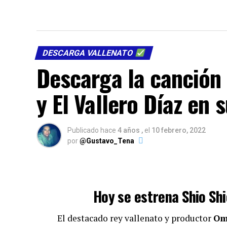
DESCARGA VALLENATO
Descarga la canción
y El Vallero Díaz en 
Publicado hace
4 años ,
el
10 febrero, 2022
por
@Gustavo_Tena
Hoy se estrena Shio Shi
El destacado rey vallenato y productor
Om