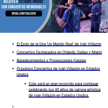
Programa Musical y Artistas
Destacados
Jaime Luis Castañeda Campillo, el Rey Vallenato 2024,
expresó su entusiasmo por llevar la esencia del
vallenato a Bogotá, invitando a todos a disfrutar de los
ritmos de paseo, merengue, son y puya. El repertorio de
El Éxito de la Gira ‘Un Mundo Real’ de Iván Villazón
canciones que interpretarán incluye clásicos como:
Conciertos Destacados en Orlando, Dallas y Miami
Jaime Luis Castañeda Campillo:
Agradecimientos y Proyecciones Futuras
Paseo: ‘Si el guayabo me matare’ (Alejandro
Próximos Conciertos de Iván Villazón en Estados
Durán)
Unidos
Merengue: ‘La brasilera’ (Rafael Escalona)
Este será un gran recorrido para continuar
Son: ‘Yo tuve un amor’ (Fredy Peralta)
celebrando los 40 años de carrera artística
de Iván Villazón en Estados Unidos.
Puya: ‘Déjala vení’ (Náfer Durán Díaz)
Sara Marcela Arango Pérez: