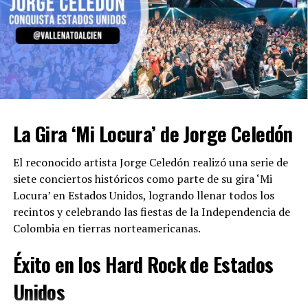
Auténtico
Futuras
La Fundación Festival de la Leyenda Vallenata sigue
Villazón expresó su gratitud por el apoyo recibido en
comprometida con la conservación y promoción del
cada lugar. El empresario Lino Villalobos comentó: «Me
vallenato tradicional. El próximo año, el festival rendirá
están solicitando al artista para otras ciudades y vamos
homenaje al Rey Vallenato Omar Geles Suárez,
a continuar recorriendo Estados Unidos».
continuando su legado y fortaleciendo la herencia
La Gira ‘Mi Locura’ de Jorge Celedón
cultural del vallenato.
Próximos Conciertos de Iván
El reconocido artista Jorge Celedón realizó una serie de
Villazón en Estados Unidos
siete conciertos históricos como parte de su gira ‘Mi
Locura’ en Estados Unidos, logrando llenar todos los
Iván Villazón y Tuto López regresarán a Estados Unidos
recintos y celebrando las fiestas de la Independencia de
a mediados de agosto, llevando ‘Un mundo real’ a Nueva
Colombia en tierras norteamericanas.
York, ‘La Capital del Mundo’.
Éxito en los Hard Rock de Estados
Fechas Destacadas:
Unidos
Viernes 9 de agosto:
Nueva York