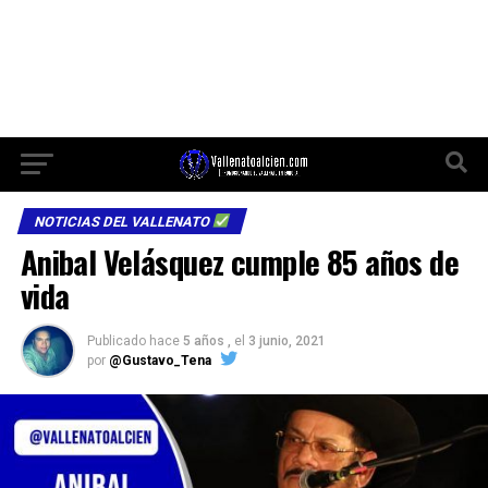
NOTICIAS DEL VALLENATO
Anibal Velásquez cumple 85 años de
vida
Publicado hace
5 años ,
el
3 junio, 2021
por
@Gustavo_Tena