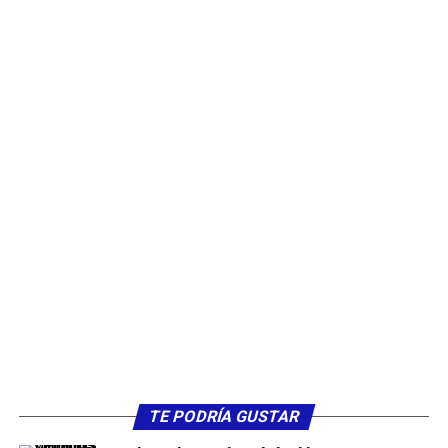
TE PODRÍA GUSTAR