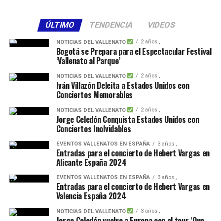
ÚLTIMO
TENDENCIA
VIDEOS
2 años ,
NOTICIAS DEL VALLENATO
Bogotá se Prepara para el Espectacular Festival
‘Vallenato al Parque’
2 años ,
NOTICIAS DEL VALLENATO
Iván Villazón Deleita a Estados Unidos con
Conciertos Memorables
2 años ,
NOTICIAS DEL VALLENATO
Jorge Celedón Conquista Estados Unidos con
Conciertos Inolvidables
EVENTOS VALLENATOS EN ESPAÑA
3 años ,
Entradas para el concierto de Hebert Vargas en
Alicante España 2024
EVENTOS VALLENATOS EN ESPAÑA
3 años ,
Entradas para el concierto de Hebert Vargas en
Valencia España 2024
3 años ,
NOTICIAS DEL VALLENATO
Jorge Celedón vuelve a Europa con el tour ‘Que