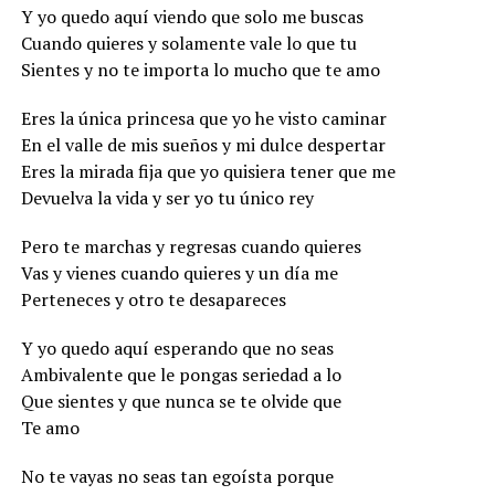
Y yo quedo aquí viendo que solo me buscas
Cuando quieres y solamente vale lo que tu
Sientes y no te importa lo mucho que te amo
Eres la única princesa que yo he visto caminar
En el valle de mis sueños y mi dulce despertar
Eres la mirada fija que yo quisiera tener que me
Devuelva la vida y ser yo tu único rey
Pero te marchas y regresas cuando quieres
Vas y vienes cuando quieres y un día me
Perteneces y otro te desapareces
Y yo quedo aquí esperando que no seas
Ambivalente que le pongas seriedad a lo
Que sientes y que nunca se te olvide que
Te amo
No te vayas no seas tan egoísta porque