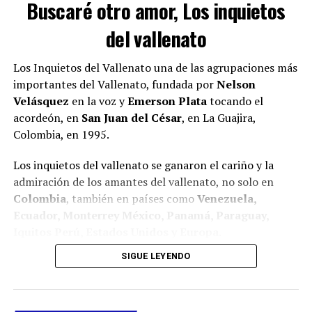
Buscaré otro amor, Los inquietos
del vallenato
Los Inquietos del Vallenato una de las agrupaciones más
importantes del Vallenato, fundada por
Nelson
Velásquez
en la voz y
Emerson Plata
tocando el
acordeón, en
San Juan del César
, en La Guajira,
Colombia, en 1995.
Los inquietos del vallenato se ganaron el cariño y la
admiración de los amantes del vallenato, no solo en
Colombia
, también en países como
Venezuela,
Ecuador, Monterrey México, Panamá, Paraguay,
Iquitos Perú, Estados Unidos y Europa.
SIGUE LEYENDO
Aquí les dejamos la letra de
Buscaré otro amor
una de
las canciones más exitosas de los
Inquietos del
Vallenato .