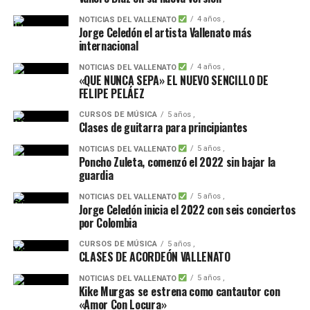
4 años ,
NOTICIAS DEL VALLENATO
Jorge Celedón el artista Vallenato más
internacional
4 años ,
NOTICIAS DEL VALLENATO
«QUE NUNCA SEPA» EL NUEVO SENCILLO DE
FELIPE PELÁEZ
CURSOS DE MÚSICA
5 años ,
Clases de guitarra para principiantes
5 años ,
NOTICIAS DEL VALLENATO
Poncho Zuleta, comenzó el 2022 sin bajar la
guardia
5 años ,
NOTICIAS DEL VALLENATO
Jorge Celedón inicia el 2022 con seis conciertos
por Colombia
CURSOS DE MÚSICA
5 años ,
CLASES DE ACORDEÓN VALLENATO
5 años ,
NOTICIAS DEL VALLENATO
Kike Murgas se estrena como cantautor con
«Amor Con Locura»