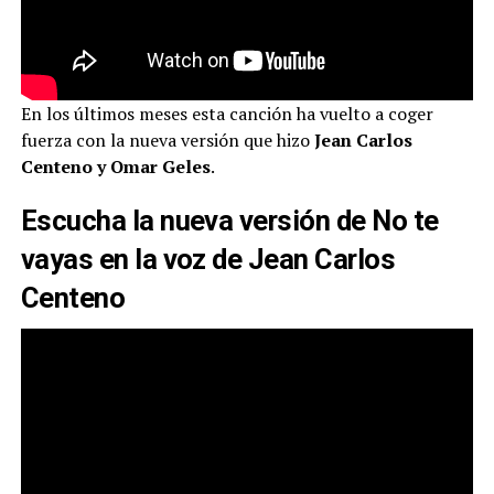
En los últimos meses esta canción ha vuelto a coger
fuerza con la nueva versión que hizo
Jean Carlos
Centeno y Omar Geles
.
Escucha la nueva versión de No te
vayas en la voz de Jean Carlos
Centeno