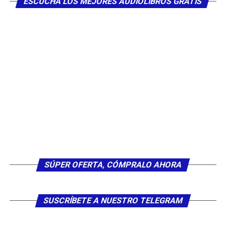
ESCUCHA LOS MEJORES AUDIOLIBROS GRATIS
Viejita linda tienes que entenderme
No te preocupes, todo va a cambiar
Yo sufro mucho madrecita al verte
Necesitada, y no te puedo dar
A veces lloro al sentirme impotente
Son tantas cosas que te quiero dar
Y voy a luchar incansablemente
Porque tú no mereces sufrir más
Los caminos de la vida no son como
Yo pensaba, como los imaginaba no
Son como yo creí.
SÚPER OFERTA, CÓMPRALO AHORA
Escucha los caminos de la vida
SUSCRÍBETE A NUESTRO TELEGRAM