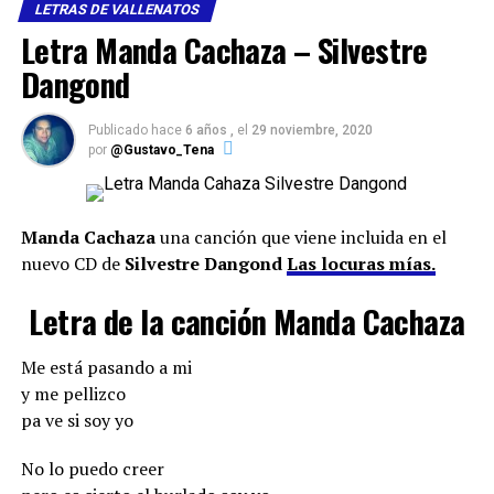
LETRAS DE VALLENATOS
Escucha Buscaré Otro amor
Los
Letra Manda Cachaza – Silvestre
Inquietos del Vallenato
Dangond
Publicado hace
6 años ,
el
29 noviembre, 2020
por
@Gustavo_Tena
Manda Cachaza
una canción que viene incluida en el
nuevo CD de
Silvestre Dangond
Las locuras mías.
Letra de la canción Manda Cachaza
Me está pasando a mi
Buscaré otro amor Los inquietos del
y me pellizco
pa ve si soy yo
vallenato
No lo puedo creer
He esperado tanto tanto este momento