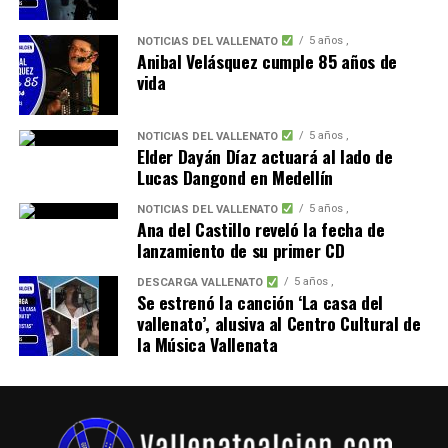
5 años ,
NOTICIAS DEL VALLENATO
Anibal Velásquez cumple 85 años de
vida
5 años ,
NOTICIAS DEL VALLENATO
Elder Dayán Díaz actuará al lado de
Lucas Dangond en Medellín
5 años ,
NOTICIAS DEL VALLENATO
Ana del Castillo reveló la fecha de
lanzamiento de su primer CD
5 años ,
DESCARGA VALLENATO
Se estrenó la canción ‘La casa del
vallenato’, alusiva al Centro Cultural de
la Música Vallenata