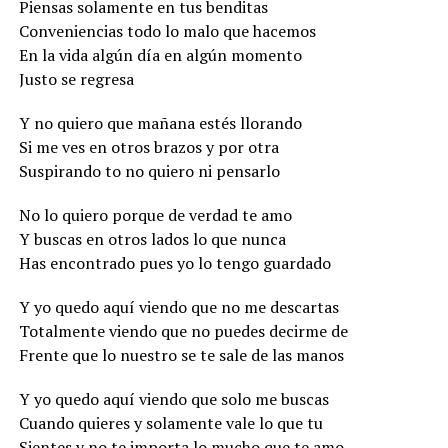
Piensas solamente en tus benditas
Conveniencias todo lo malo que hacemos
En la vida algún día en algún momento
Justo se regresa
Y no quiero que mañana estés llorando
Si me ves en otros brazos y por otra
Suspirando to no quiero ni pensarlo
No lo quiero porque de verdad te amo
Y buscas en otros lados lo que nunca
Has encontrado pues yo lo tengo guardado
Y yo quedo aquí viendo que no me descartas
Totalmente viendo que no puedes decirme de
Frente que lo nuestro se te sale de las manos
Y yo quedo aquí viendo que solo me buscas
Cuando quieres y solamente vale lo que tu
Sientes y no te importa lo mucho que te amo